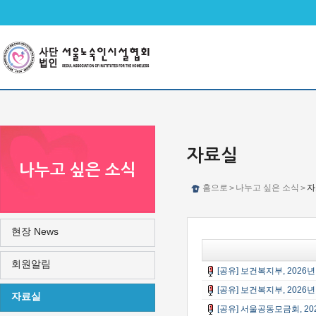
메인메뉴 바로가기
본문 바로가기
자료실
나누고 싶은 소식
홈으로
나누고 싶은 소식
자
>
>
현장 News
회원알림
[공유] 보건복지부, 202
[공유] 보건복지부, 202
자료실
[공유] 서울공동모금회, 