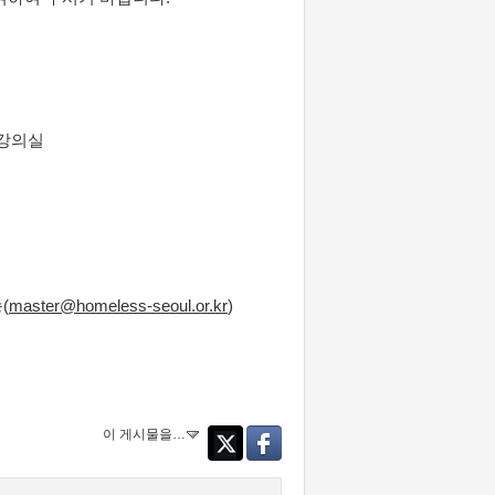
층 강의실
(
master@homeless-seoul.or.kr
)
이 게시물을…
Twitter
Facebook