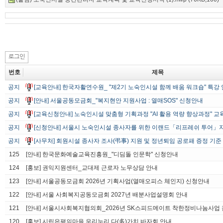
로그인
번호
제목
공지
[교육안내] 한국자활연수원_ "제2기 노숙인시설 함께 배움 워크숍" 특강
공지
[안내] 서울공동모금회_"복지현안 지원사업 : 열매SOS" 신청안내
공지
[교육신청안내] 노숙인시설 맞춤형 기획과정 "AI 활용 역량 향상과정" 
공지
[신청안내] 서울시 노숙인시설 종사자를 위한 이랜드「리프레쉬 투어」
공지
[사무처] 회원시설 종사자 조사(弔事) 지원 및 정년퇴임 공로패 증정 기준
125
[안내] 한국문화예술교육진흥원_"디딤돌 인문학" 신청안내
124
[홍보] 권익지원센터_교대제 근로자 노무상담 안내
123
[안내] 서울공동모금회 2026년 기획사업(열매오피스 체인지) 신청안내
122
[안내] 서울 사회복지공동모금회 2027년 배분사업설명회 안내
121
[안내] 서울시사회복지협의회_2026년 SK스피드메이트 착한정비나눔사업 
120
[홍보] 시립은평의마을 우리누리 다(多)가치 바자회 안내