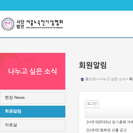
메인메뉴 바로가기
본문 바로가기
회원알림
나누고 싶은 소식
홈으로
나누고 싶은 소식
회
>
>
현장 News
로그인
회원알림
[사무국]2018년 정기총회 
자료실
[선관위] 협회장 선출 공고