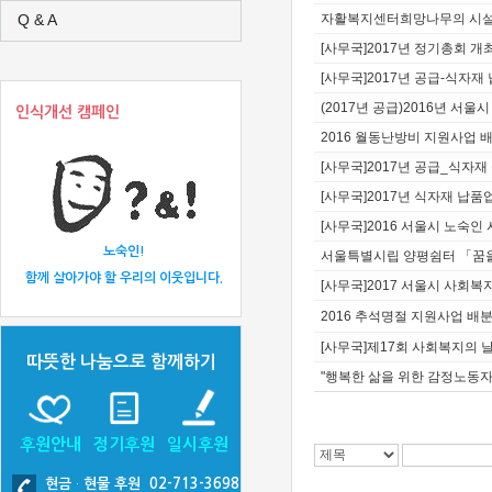
자활복지센터희망나무의 시설
Q & A
[사무국]2017년 정기총회 개
[사무국]2017년 공급-식자
(2017년 공급)2016년 서
인식개선 캠페인
2016 월동난방비 지원사업 
[사무국]2017년 공급_식자재
[사무국]2017년 식자재 납
[사무국]2016 서울시 노숙인
노숙인!
서울특별시립 양평쉼터 「꿈
함께 살아가야 할 우리의 이웃입니다.
[사무국]2017 서울시 사회
2016 추석명절 지원사업 배
[사무국]제17회 사회복지의 날
따뜻한 나눔으로 함께하기
"행복한 삶을 위한 감정노동자
후원안내
정기후원
일시후원
현금
·
현물 후원 02-713-3698