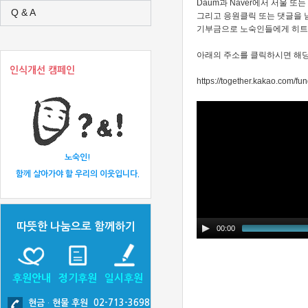
Daum과 Naver에서 서울 
Q & A
그리고 응원클릭 또는 댓글을 
기부금으로 노숙인들에게 히트
아래의 주소를 클릭하시면 해
인식개선 캠페인
https://together.kakao.com/fu
노숙인!
함께 살아가야 할 우리의 이웃입니다.
따뜻한 나눔으로 함께하기
00:00
후원안내
정기후원
일시후원
현금
·
현물 후원 02-713-3698