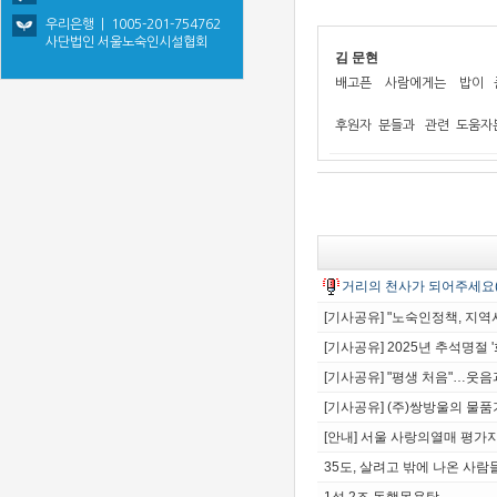
우리은행 | 1005-201-754762
사단법인 서울노숙인시설협회
김 문현
배고픈 사람에게는 밥이 큰
후원자 분들과 관련 도움자분
거리의 천사가 되어주세요
[기사공유] "노숙인정책, 지역
[기사공유] 2025년 추석명절
[기사공유] "평생 처음"…웃
[기사공유] (주)쌍방울의 물
[안내] 서울 사랑의열매 평가
35도, 살려고 밖에 나온 사람들.
1석 2조 동행목욕탕